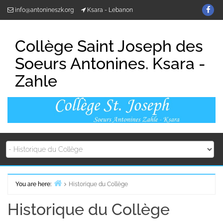
Skip
Fin
info@antonineszk.org
Ksara - Lebanon
to
us
content
on
Collège Saint Joseph des
Fa
Soeurs Antonines. Ksara -
Zahle
You are here:
Historique du Collège
Home
Historique du Collège