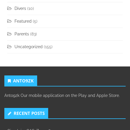
Divers
(10)
Featured
(5)
Parents
(83)
Uncategorized
(155)
ANTO9ZK
Anto9zk Our mobile application on the Play and Apple Store.
RECENT POSTS