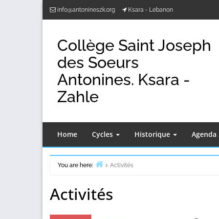
Skip
info@antonineszk.org
Ksara - Lebanon
to
content
Collège Saint Joseph
des Soeurs
Antonines. Ksara -
Zahle
Home
Cycles
Historique
Agenda 
You are here:
Activités
Home
Activités