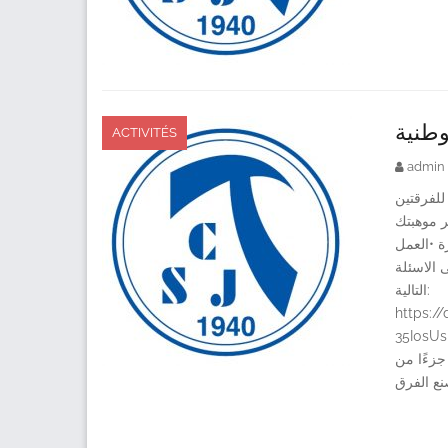
وطنية
ACTIVITÉS
admin
للفرقتين
ر موهبتك
ة •العمل
 الاسئلة
التالية:
https:
35I0sU
جزءًا من