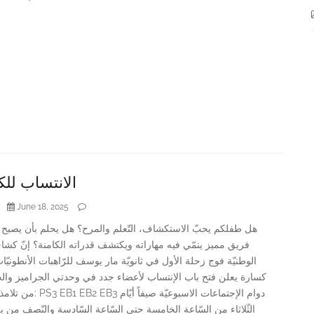
الانتساب لل
June 18, 2025
هل طفلكم يحبّ الاستكشاف، التّعلم والمرح؟ هل يحلم بأن يصبح 
فريق مميز ينمّي فيه مهاراته ويكتشف قدراته الكامنة؟ إنّ كشاف 
الوطنيّة فوج زحلة الأول في ثانويّة مار يوسف للرّاهبات الأنطون –
كسارة يعلن فتح باب الإنتساب لأعضاء جدد في وحدتي الجراميز وا
دوام الإجتماعات الاسبوعيّة صيفاً أ
الثّلاثاء من السّاعة الخامسة حتى السّاعة السّادسة والنّصف من ب.