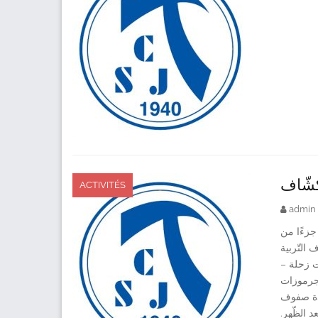
كشّاف
ACTIVITÉS
admin
جزءًا من
التّربية
يّات زحلة
لجرموزات
من تلامذة صفوف: PS3 EB1 EB2 EB3 يّام
عد الظّهر