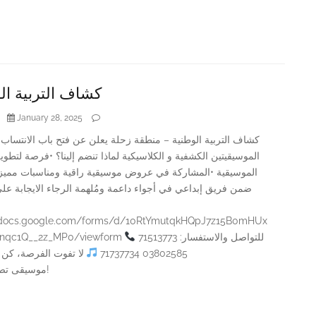
كشاف التربية ال
January 28, 2025
كشاف التربية الوطنية – منطقة زحلة يعلن عن فتح باب الانتساب 
الموسيقيتين الكشفية و الكلاسيكية لماذا تنضم إلينا؟ •فرصة لتطوي
الموسيقية •المشاركة في عروض موسيقية راقية ومناسبات مميز
ضمن فريق إبداعي في أجواء داعمة ومُلهمة الرجاء الايجابة على
//docs.google.com/forms/d/10RtYmutqkHQpJ7z15B0mHUx
snqc1Q__2z_MP0/viewform
للتواصل والاستفسار: 71513773
لا تفوت الفرصة، كن 
03802585 71737734
موسيقى تصنع الفرق!