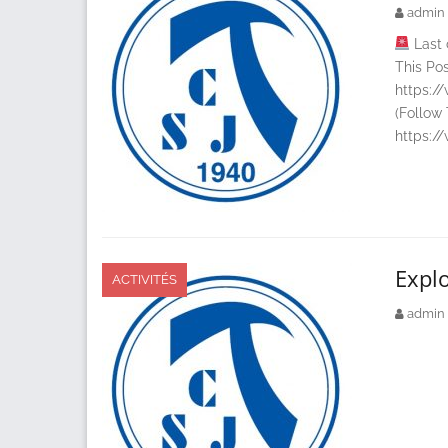
admin
Last 
This Po
https:/
(Follow
https:/
Explo
ACTIVITÉS
admin