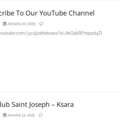
cribe To Our YouTube Channel
January 20, 2025
/youtube.com/@csjzahleksara?si=JktG1bRP7xppd4Zi
lub Saint Joseph – Ksara
January 13, 2025