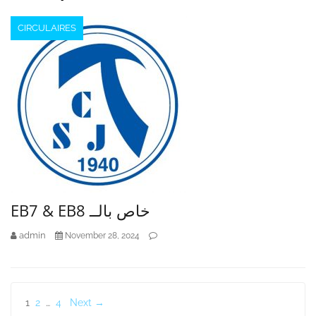
CIRCULAIRES
EB7 & EB8 خاص بالــ
admin
November 28, 2024
Posts
1
2
…
4
Next →