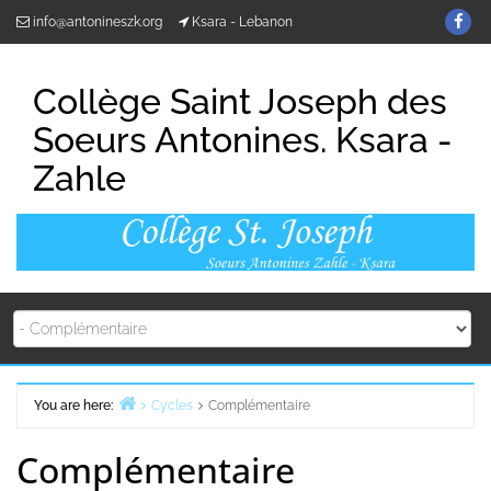
Skip
Fin
info@antonineszk.org
Ksara - Lebanon
to
us
content
on
Collège Saint Joseph des
Fa
Soeurs Antonines. Ksara -
Zahle
You are here:
Cycles
Complémentaire
Home
Complémentaire