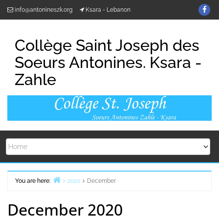
Skip
Fin
info@antonineszk.org
Ksara - Lebanon
to
us
content
on
Collège Saint Joseph des
Fa
Soeurs Antonines. Ksara -
Zahle
You are here:
2020
December
Home
December 2020