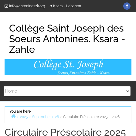
Skip
Fin
info@antonineszk.org
Ksara - Lebanon
to
us
content
on
Collège Saint Joseph des
Fa
Soeurs Antonines. Ksara -
Zahle
You are here:
2025
September
26
Circulaire Préscolaire 2025 – 2026
Home
Circulaire Préscolaire 2025