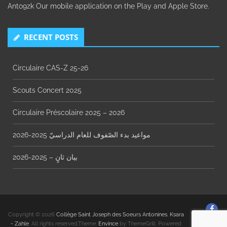
Anto9zk Our mobile application on the Play and Apple Store.
RECENT POSTS
Circulaire CAS-Z 25-26
Scouts Concert 2025
Circulaire Préscolaire 2025 – 2026
مواعيد بدء الصّفوف للعام الدراسيّ 2025-2026
بيان ثانٍ – 2025-2026
Fin
Copyright © 2026
Collège Saint Joseph des Soeurs Antonines. Ksara
us
- Zahle
. All rights reserved.Theme:
Envince
by ThemeGrill. Powered