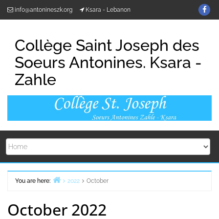
Skip
Fin
info@antonineszk.org
Ksara - Lebanon
to
us
content
on
Collège Saint Joseph des
Fa
Soeurs Antonines. Ksara -
Zahle
You are here:
2022
October
Home
October 2022