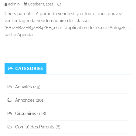
admin
October 7, 2022
Chers parents , À partir du vendredi 7 octobre, vous pouvez
vérifier l’agenda hebdomadaire des classes
(EB1/EB2/EB3/EB4/EB5) sur l’application de l’école (Anto9zk) ……
partie Agenda
Secondary
CATEGORIES
Sidebar
Activités
(49)
Annonces
(261)
Circulaires
(128)
Comité des Parents
(6)