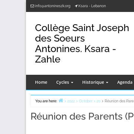
Skip
info@antonineszk.org
Ksara - Lebanon
to
content
Collège Saint Joseph
des Soeurs
Antonines. Ksara -
Zahle
Home
Cycles
Historique
Agenda 
You are here:
2022
October
20
Réunion des Paren
Home
Réunion des Parents (