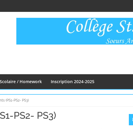
Scolaire / Homework
Inscription 2024-2025
ts (PS1-PS2- PS3)
PS1-PS2- PS3)
S
S