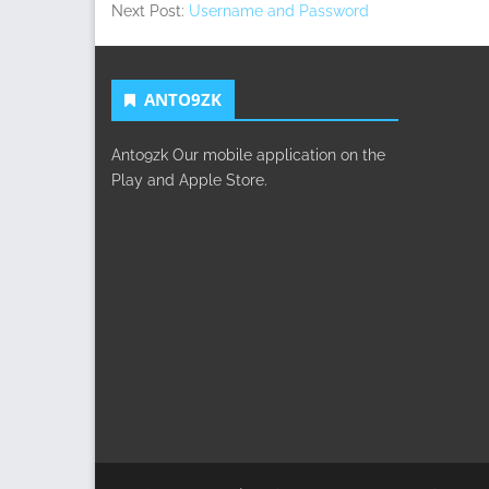
Next Post:
Username and Password
ANTO9ZK
Anto9zk Our mobile application on the
Play and Apple Store.